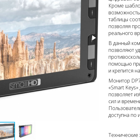
Кроме шаблон
возможность
таблицы соот
позволяя пр
реального вр
В данный ком
позволяют уд
противосколь
помощью при
и крепится на
Монитор DP7
«Smart Keys»
позволяет из
сил и времен
Пользователь
доступна по 
Технические 