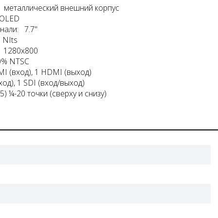
 металлический внешний корпус
 OLED
нали: 7.7"
 NIts
 1280х800
0% NTSC
 (вход), 1 HDMI (выход)
ход), 1 SDI (вход/выход)
) ¼-20 точки (сверху и снизу)