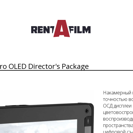
ro OLED Director's Package
Накамерный 
точностью во
ОСД дисплеи
цветовоспрои
воспроизвод
пространства,
цифровой съ