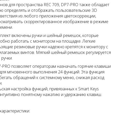
ов для пространства REC 709, DP7-PRO также обладает
ю определять и отображать пользовательские 3D
ветствия из любого приложения цветокоррекции,
осматривать скорректированное изображение в режиме
емени.
плект включены ручки и шейный ремешок, которые
обно работать с монитором на площадке. Легкие
зящие резиновые ручки надежно крепятся к монитору с
лагаемых винтов. Мягкий шейный ремешок регулируется
 ручки.
-PRO позволяет операторам назначать горячие клавиши
 для мгновенного выполнения 24 функций. Эта функция
бегать обращений к системному меню, снижая расход
и.
ская настройка функций, привязанных к Smart Keys
интуитивно понятному нажатию и удержанию клавиш.
характеристики: