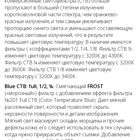
конверсионные светофильтры (СТВ) больше
пропускают в большей степени излучения
коротковолновой части спектра, чем оранжево-
красные излучения, и тем самым увеличивают
пропорцию синего света и уменьшают составляющую
красных световых излучений, что в результате
повышает цветовую температуру. В наличии имеются
фильтры с коэффициентами 1/2, 1/4, 1/8. Фильтр CTB ½
изменяет цветовую температуру с 3200К до 4300К.
Фильтр CTB ¼ изменяет цветовую температуру с 3200К
до 3600К. Фильтр CTB 1/8 изменяет цветовую
температуру с 3200К до 3400К.
Blue
CTB
:
full
, 1/2, ¼.
Смягчающий
FROST
(«морозный») фильтр с добавлением эффекта фильтра
№201 Full CTB (Color Temperature Вlue). Дает мягкий
рассеянный свет, который позволяет скрыть
неровности поверхности и детали изображения.
Мягкий свет маскирует складки, морщины и прочие
дефекты кожи, его следует использовать в тех случаях,
когда нужно приукрасить объект съемки. Добавление