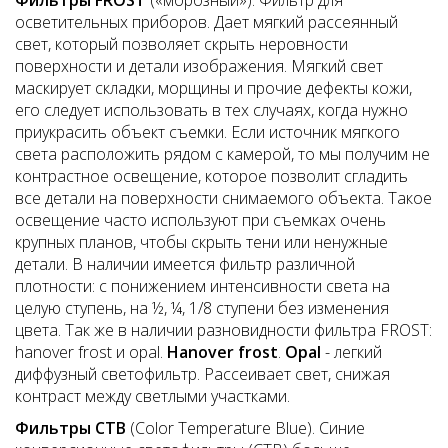
Фильтры
FROST
(«морозный»). Фильтр для
осветительных приборов. Дает мягкий рассеянный
свет, который позволяет скрыть неровности
поверхности и детали изображения. Мягкий свет
маскирует складки, морщины и прочие дефекты кожи,
его следует использовать в тех случаях, когда нужно
приукрасить объект съемки. Если источник мягкого
света расположить рядом с камерой, то мы получим не
контрастное освещение, которое позволит сгладить
все детали на поверхности снимаемого объекта. Такое
освещение часто используют при съемках очень
крупных планов, чтобы скрыть тени или ненужные
детали. В наличии имеется фильтр различной
плотности: с понижением интенсивности света на
целую ступень, на ½, ¼, 1/8 ступени без изменения
цвета. Так же в наличии разновидности фильтра FROST:
hanover frost и opal.
Hanover
frost
.
Opal
- легкий
диффузный светофильтр. Рассеивает свет, снижая
контраст между светлыми участками.
Фильтры
CTB
(Color Temperature Вlue). Синие