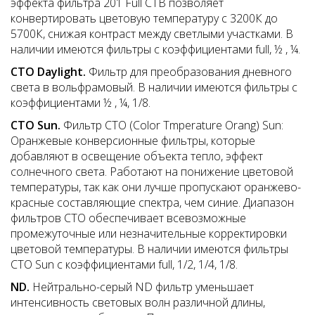
эффекта фильтра 201 Full CTB позволяет
конвертировать цветовую температуру с 3200К до
5700К, снижая контраст между светлыми участками. В
наличии имеются фильтры с коэффициентами full, ½ , ¼.
CTO
Daylight.
Фильтр для преобразования дневного
света в вольфрамовый. В наличии имеются фильтры с
коэффициентами ½ , ¼, 1/8.
CTO
Sun.
Фильтр СТО (Color Tmperature Orang) Sun:
Оранжевые конверсионные фильтры, которые
добавляют в освещение объекта тепло, эффект
солнечного света. Работают на понижение цветовой
температуры, так как они лучше пропускают оранжево-
красные составляющие спектра, чем синие. Диапазон
фильтров СТО обеспечивает всевозможные
промежуточные или незначительные корректировки
цветовой темпера­туры. В наличии имеются фильтры
СТО Sun с коэффициентами full, 1/2, 1/4, 1/8.
ND.
Нейтрально-серый ND фильтр уменьшает
интенсивность световых волн различной длины,