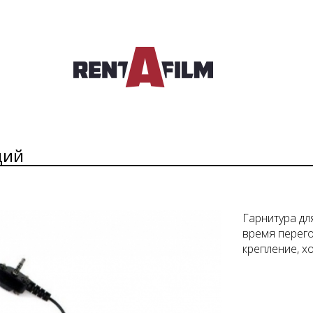
ций
Гарнитура дл
время перего
крепление, х